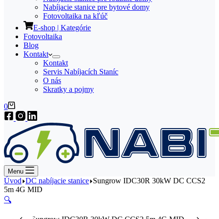
Nabíjacie stanice pre bytové domy
Fotovoltaika na kľúč
E-shop | Kategórie
Fotovoltaika
Blog
Kontakt
Kontakt
Servis Nabíjacích Staníc
O nás
Skratky a pojmy
Nákupný
0
košík
Menu
Úvod
DC nabíjacie stanice
Sungrow IDC30R 30kW DC CCS2
5m 4G MID
🔍