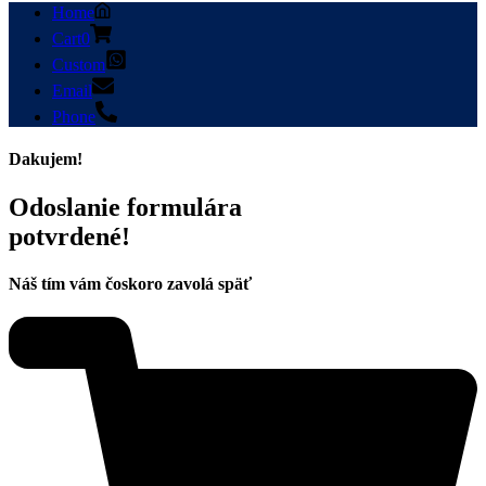
Home
Cart
0
Custom
Email
Phone
Dakujem!
Odoslanie formulára
potvrdené!
Náš tím vám čoskoro zavolá späť