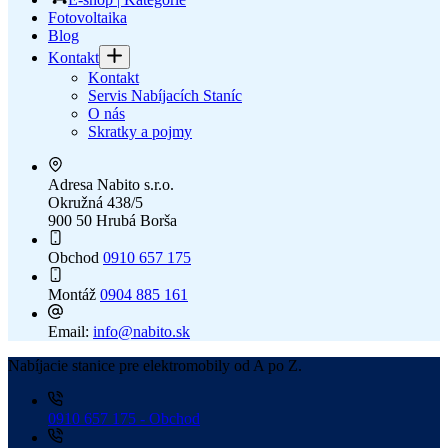
Fotovoltaika
Blog
Kontakt
Kontakt
Servis Nabíjacích Staníc
O nás
Skratky a pojmy
Adresa
Nabito s.r.o.
Okružná 438/5
900 50 Hrubá Borša
Obchod
0910 657 175
Montáž
0904 885 161
Email:
info@nabito.sk
Nabíjacie stanice pre elektromobily od A po Z.
0910 657 175 - Obchod