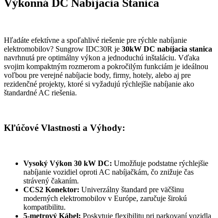
Výkonná DC Nabíjacia Stanica
Hľadáte efektívne a spoľahlivé riešenie pre rýchle nabíjanie
elektromobilov? Sungrow IDC30R je
30kW DC nabíjacia stanica
navrhnutá pre optimálny výkon a jednoduchú inštaláciu. Vďaka
svojim kompaktným rozmerom a pokročilým funkciám je ideálnou
voľbou pre verejné nabíjacie body, firmy, hotely, alebo aj pre
rezidenčné projekty, ktoré si vyžadujú rýchlejšie nabíjanie ako
štandardné AC riešenia.
Kľúčové Vlastnosti a Výhody:
Vysoký Výkon 30 kW DC:
Umožňuje podstatne rýchlejšie
nabíjanie vozidiel oproti AC nabíjačkám, čo znižuje čas
strávený čakaním.
CCS2 Konektor:
Univerzálny štandard pre väčšinu
moderných elektromobilov v Európe, zaručuje širokú
kompatibilitu.
5-metrový Kábel:
Poskytuje flexibilitu pri parkovaní vozidla