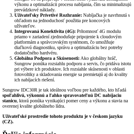
výkonu a optimalizácii procesu nabíjania, čím sa minimalizujú
prevádzkové náklady.
Užívateľsky Prívetivé Rozhranie:
Nabíjačka je navrhnutá s
ohľadom na jednoduchosť použitia pre koncových
užívateľov.
Integrovaná Konektivita (4G):
Prítomnosť 4G modulu
priamo v zariadení zjednodušuje pripojenie k cloudovým
platformám a správcovským systémom, čo umožňuje
diaľkovú diagnostiku, správu a optimalizáciu bez potreby
dodatočného hardvéru.
Globálna Podpora a Skúsenosti:
Ako globálny hráč,
Sungrow ponúka rozsiahlu podporu a servis, čo pridáva istotu
pri výbere ich produktov. Ich rozsiahle skúsenosti v oblasti
fotovoltiky a skladovania energie sa premietajú aj do kvality
ich nabíjacích riešení.
Sungrow IDC30R je tak ideálnou voľbou pre každého, kto hľadá
spoľahlivú, výkonnú a ľahko spravovateľnú DC nabíjaciu
stanicu
, ktorá ponúka vynikajúci pomer ceny a výkonu a stavia na
overenej kvalite globálneho lídra.
Užívateľské prostredie tohoto produktu je v českom jazyku
(CZ).