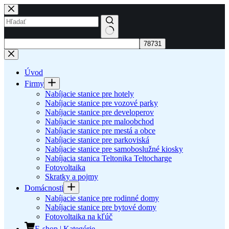
Skip
to
content
No
results
Úvod
Firmy
Nabíjacie stanice pre hotely
Nabíjacie stanice pre vozové parky
Nabíjacie stanice pre developerov
Nabíjacie stanice pre maloobchod
Nabíjacie stanice pre mestá a obce
Nabíjacie stanice pre parkoviská
Nabíjacie stanice pre samoboslužné kiosky
Nabíjacia stanica Teltonika Teltocharge
Fotovoltaika
Skratky a pojmy
Domácnosti
Nabíjacie stanice pre rodinné domy
Nabíjacie stanice pre bytové domy
Fotovoltaika na kľúč
E-shop | Kategórie