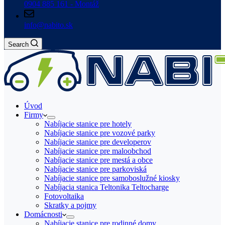
0904 885 161 - Montáž
info@nabito.sk
Search
Úvod
Firmy
Nabíjacie stanice pre hotely
Nabíjacie stanice pre vozové parky
Nabíjacie stanice pre developerov
Nabíjacie stanice pre maloobchod
Nabíjacie stanice pre mestá a obce
Nabíjacie stanice pre parkoviská
Nabíjacie stanice pre samoboslužné kiosky
Nabíjacia stanica Teltonika Teltocharge
Fotovoltaika
Skratky a pojmy
Domácnosti
Nabíjacie stanice pre rodinné domy