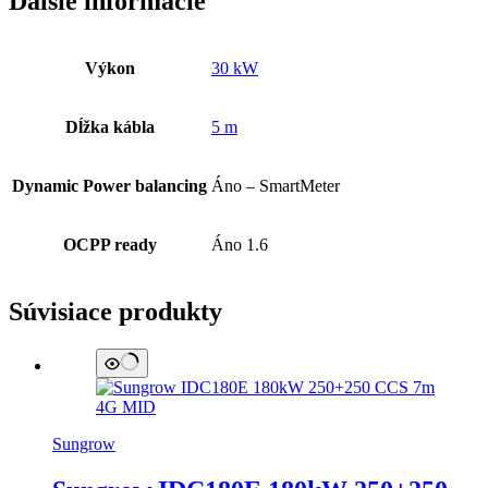
Ďalšie informácie
Výkon
30 kW
Dĺžka kábla
5 m
Dynamic Power balancing
Áno – SmartMeter
OCPP ready
Áno 1.6
Súvisiace produkty
Sungrow