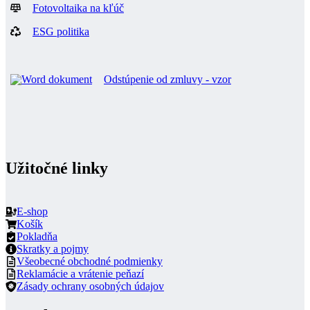
Fotovoltaika na kľúč
ESG politika
Odstúpenie od zmluvy - vzor
Užitočné linky
E-shop
Košík
Pokladňa
Skratky a pojmy
Všeobecné obchodné podmienky
Reklamácie a vrátenie peňazí
Zásady ochrany osobných údajov