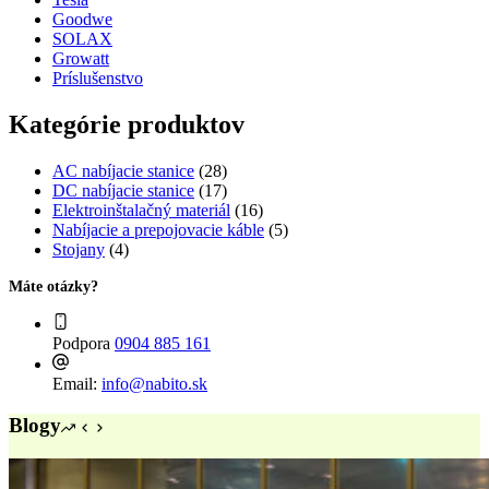
Goodwe
SOLAX
Growatt
Príslušenstvo
Kategórie produktov
AC nabíjacie stanice
(28)
DC nabíjacie stanice
(17)
Elektroinštalačný materiál
(16)
Nabíjacie a prepojovacie káble
(5)
Stojany
(4)
Máte otázky?
Podpora
0904 885 161
Email:
info@nabito.sk
Blogy