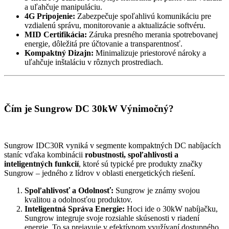
a uľahčuje manipuláciu.
4G Pripojenie:
Zabezpečuje spoľahlivú komunikáciu pre
vzdialenú správu, monitorovanie a aktualizácie softvéru.
MID Certifikácia:
Záruka presného merania spotrebovanej
energie, dôležitá pre účtovanie a transparentnosť.
Kompaktný Dizajn:
Minimalizuje priestorové nároky a
uľahčuje inštaláciu v rôznych prostrediach.
Čím je Sungrow DC 30kW Výnimočný?
Sungrow IDC30R vyniká v segmente kompaktných DC nabíjacích
staníc vďaka kombinácii
robustnosti, spoľahlivosti a
inteligentných funkcií
, ktoré sú typické pre produkty značky
Sungrow – jedného z lídrov v oblasti energetických riešení.
Spoľahlivosť a Odolnosť:
Sungrow je známy svojou
kvalitou a odolnosťou produktov.
Inteligentná Správa Energie:
Hoci ide o 30kW nabíjačku,
Sungrow integruje svoje rozsiahle skúsenosti v riadení
energie. To sa prejavuje v efektívnom využívaní dostupného