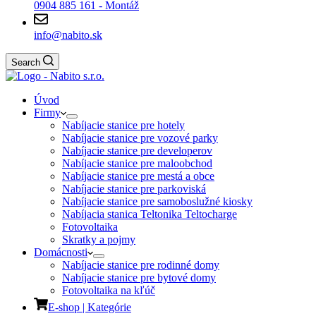
0904 885 161 - Montáž
info@nabito.sk
Search
Úvod
Firmy
Nabíjacie stanice pre hotely
Nabíjacie stanice pre vozové parky
Nabíjacie stanice pre developerov
Nabíjacie stanice pre maloobchod
Nabíjacie stanice pre mestá a obce
Nabíjacie stanice pre parkoviská
Nabíjacie stanice pre samoboslužné kiosky
Nabíjacia stanica Teltonika Teltocharge
Fotovoltaika
Skratky a pojmy
Domácnosti
Nabíjacie stanice pre rodinné domy
Nabíjacie stanice pre bytové domy
Fotovoltaika na kľúč
E-shop | Kategórie