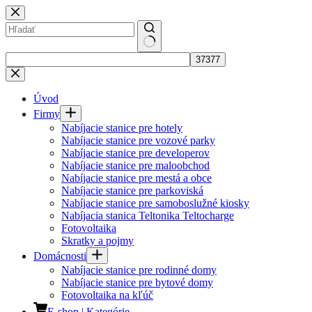
Úvod
Firmy
Nabíjacie stanice pre hotely
Nabíjacie stanice pre vozové parky
Nabíjacie stanice pre developerov
Nabíjacie stanice pre maloobchod
Nabíjacie stanice pre mestá a obce
Nabíjacie stanice pre parkoviská
Nabíjacie stanice pre samoboslužné kiosky
Nabíjacia stanica Teltonika Teltocharge
Fotovoltaika
Skratky a pojmy
Domácnosti
Nabíjacie stanice pre rodinné domy
Nabíjacie stanice pre bytové domy
Fotovoltaika na kľúč
E-shop | Kategórie