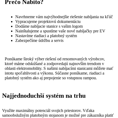
Prečo Nabito?
Navrhneme vám najvýhodnejšie riešenie nabíjania na kľúč
Vypracujeme projektovú dokumentáciu
Dodáme nabíjacie stanice s vašim logom
Nainštalujeme a spustíme vaše nové nabíjačky pre EV
Nastavíme riadiaci a platobný systém
Zabezpečíme údržbu a servis
Ponúkame široký výber riešení od renomovaných výrobcov,
ktoré máme odskúšané a zodpovedajú najnovším trendom v
oblasti elektromobility. S našimi nabíjacími stanicami môžete mať
istotu spoľahlivosti a výkonu. Súčasne ponúkame, riadiaci a
platobný systém ako aj prepojenie so vstupnou rampou.
Najjednoduchší systém na trhu
Využite maximálny potenciál svojich priestorov. Vďaka
samoobslužným platobným stojanom je možné pre zákazníka platiť