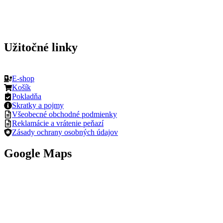
Užitočné linky
E-shop
Košík
Pokladňa
Skratky a pojmy
Všeobecné obchodné podmienky
Reklamácie a vrátenie peňazí
Zásady ochrany osobných údajov
Google Maps