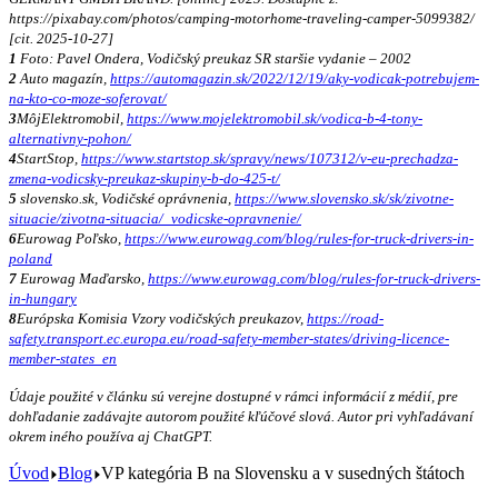
https://pixabay.com/photos/camping-motorhome-traveling-camper-5099382/
[cit. 2025-10-27]
1
Foto: Pavel Ondera, Vodičský preukaz SR staršie vydanie – 2002
2
Auto magazín,
https://automagazin.sk/2022/12/19/aky-vodicak-potrebujem-
na-kto-co-moze-soferovat/
3
MôjElektromobil,
https://www.mojelektromobil.sk/vodica-b-4-tony-
alternativny-pohon/
4
StartStop,
https://www.startstop.sk/spravy/news/107312/v-eu-prechadza-
zmena-vodicsky-preukaz-skupiny-b-do-425-t/
5
slovensko.sk, Vodičské oprávnenia,
https://www.slovensko.sk/sk/zivotne-
situacie/zivotna-situacia/_vodicske-opravnenie/
6
Eurowag Poľsko,
https://www.eurowag.com/blog/rules-for-truck-drivers-in-
poland
7
Eurowag Maďarsko,
https://www.eurowag.com/blog/rules-for-truck-drivers-
in-hungary
8
Európska Komisia Vzory vodičských preukazov,
https://road-
safety.transport.ec.europa.eu/road-safety-member-states/driving-licence-
member-states_en
Údaje použité v článku sú verejne dostupné v rámci informácií z médií, pre
dohľadanie zadávajte autorom použité kľúčové slová. Autor pri vyhľadávaní
okrem iného používa aj ChatGPT.
Úvod
Blog
VP kategória B na Slovensku a v susedných štátoch