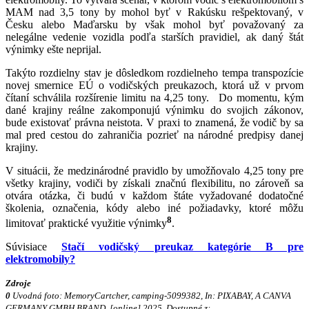
MAM nad 3,5 tony by mohol byť v Rakúsku rešpektovaný, v
Česku alebo Maďarsku by však mohol byť považovaný za
nelegálne vedenie vozidla podľa starších pravidiel, ak daný štát
výnimky ešte neprijal.
Takýto rozdielny stav je dôsledkom rozdielneho tempa transpozície
novej smernice EÚ o vodičských preukazoch, ktorá už v prvom
čítaní schválila rozšírenie limitu na 4,25 tony. Do momentu, kým
dané krajiny reálne zakomponujú výnimku do svojich zákonov,
bude existovať právna neistota. V praxi to znamená, že vodič by sa
mal pred cestou do zahraničia pozrieť na národné predpisy danej
krajiny.
V situácii, že medzinárodné pravidlo by umožňovalo 4,25 tony pre
všetky krajiny, vodiči by získali značnú flexibilitu, no zároveň sa
otvára otázka, či budú v každom štáte vyžadované dodatočné
školenia, označenia, kódy alebo iné požiadavky, ktoré môžu
8
limitovať praktické využitie výnimky
.
Súvisiace
Stačí vodičský preukaz kategórie B pre
elektromobily?
Zdroje
0
Uvodná foto: MemoryCartcher, camping-5099382, In: PIXABAY, A CANVA
GERMANY GMBH BRAND. [online] 2025. Dostupné z: