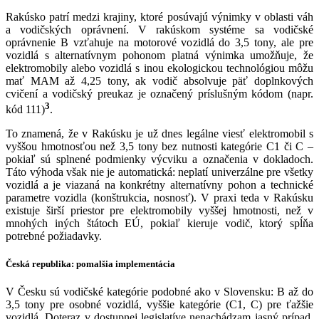
Rakúsko patrí medzi krajiny, ktoré posúvajú výnimky v oblasti váh
a vodičských oprávnení. V rakúskom systéme sa vodičské
oprávnenie B vzťahuje na motorové vozidlá do 3,5 tony, ale pre
vozidlá s alternatívnym pohonom platná výnimka umožňuje, že
elektromobily alebo vozidlá s inou ekologickou technológiou môžu
mať MAM až 4,25 tony, ak vodič absolvuje päť doplnkových
cvičení a vodičský preukaz je označený príslušným kódom (napr.
3
kód 111)
.
To znamená, že v Rakúsku je už dnes legálne viesť elektromobil s
vyššou hmotnosťou než 3,5 tony bez nutnosti kategórie C1 či C –
pokiaľ sú splnené podmienky výcviku a označenia v dokladoch.
Táto výhoda však nie je automatická: neplatí univerzálne pre všetky
vozidlá a je viazaná na konkrétny alternatívny pohon a technické
parametre vozidla (konštrukcia, nosnosť). V praxi teda v Rakúsku
existuje širší priestor pre elektromobily vyššej hmotnosti, než v
mnohých iných štátoch EÚ, pokiaľ kieruje vodič, ktorý spĺňa
potrebné požiadavky.
Česká republika: pomalšia implementácia
V Česku sú vodičské kategórie podobné ako v Slovensku: B až do
3,5 tony pre osobné vozidlá, vyššie kategórie (C1, C) pre ťažšie
vozidlá. Doteraz v dostupnej legislatíve nenachádzam jasný prípad,