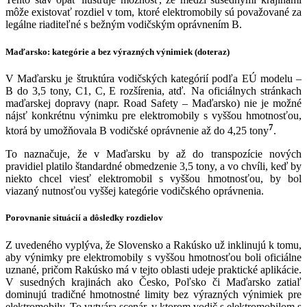
môže existovať rozdiel v tom, ktoré elektromobily sú považované za
legálne riaditeľné s bežným vodičským oprávnením B.
Maďarsko: kategórie a bez výrazných výnimiek (doteraz)
V Maďarsku je štruktúra vodičských kategórií podľa EÚ modelu –
B do 3,5 tony, C1, C, E rozšírenia, atď. Na oficiálnych stránkach
maďarskej dopravy (napr. Road Safety – Maďarsko) nie je možné
nájsť konkrétnu výnimku pre elektromobily s vyššou hmotnosťou,
7
ktorá by umožňovala B vodičské oprávnenie až do 4,25 tony
.
To naznačuje, že v Maďarsku by až do transpozície nových
pravidiel platilo štandardné obmedzenie 3,5 tony, a vo chvíli, keď by
niekto chcel viesť elektromobil s vyššou hmotnosťou, by bol
viazaný nutnosťou vyššej kategórie vodičského oprávnenia.
Porovnanie situácií a dôsledky rozdielov
Z uvedeného vyplýva, že Slovensko a Rakúsko už inklinujú k tomu,
aby výnimky pre elektromobily s vyššou hmotnosťou boli oficiálne
uznané, pričom Rakúsko má v tejto oblasti udeje praktické aplikácie.
V susedných krajinách ako Česko, Poľsko či Maďarsko zatiaľ
dominujú tradičné hmotnostné limity bez výrazných výnimiek pre
elektromobily. To vytvára scenár, v ktorom vodič s elektromobilom s