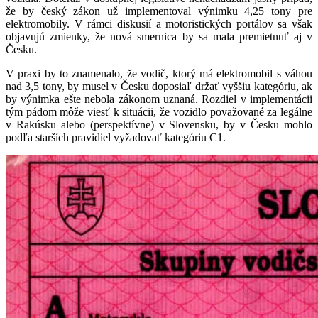
že by český zákon už implementoval výnimku 4,25 tony pre
elektromobily. V rámci diskusií a motoristických portálov sa však
objavujú zmienky, že nová smernica by sa mala premietnuť aj v
Česku.
V praxi by to znamenalo, že vodič, ktorý má elektromobil s váhou
nad 3,5 tony, by musel v Česku doposiaľ držať vyššiu kategóriu, ak
by výnimka ešte nebola zákonom uznaná. Rozdiel v implementácii
tým pádom môže viesť k situácii, že vozidlo považované za legálne
v Rakúsku alebo (perspektívne) v Slovensku, by v Česku mohlo
podľa starších pravidiel vyžadovať kategóriu C1.