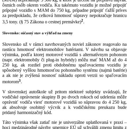
ôsmich osôb okrem vodiča. Ku takémuto vozidlu je možné pripojiť
prípojné vozidlo s MAM do 750 kg, prípadne pripojiť ťažší príves
za predpokladu, že celková hmotnosť súpravy nepokračuje hranicu
2
3,5 tony. (§ 75 Zákona o cestnej premávke)
.
Slovensko: súčasný stav a výhľad na zmeny
Slovensko už v rámci navrhovaných noviel zákonov reagovalo na
rastúcu hmotnosť elektromobilov batériami. V návrhu sa objavuje
výnimka, podľa ktorej motorové vozidlá s alternatívnym pohonom
(napr. elektromobily či plug-in hybridy) môžu mať MAM až do 4
250 kg, ak rozdiel proti obdobnému spaľovaciemu vozidlu je
spôsobený vyššou hmotnosťou pohonného systému (najmä batérie)
a ak nie je zvýšená nosnosť nákladu oproti verzii so spaľovacím
3
motorom
.
V slovenskej autoškole už pritom niektoré subjekty uvádzajú, že
vodičské oprávnenie skupiny B po dvoch rokoch od udelenia môže
oprávniť vodiča viesť motorové vozidlá so súpravou do 4 250 kg,
ak absolvuje osobitný výcvik a k vodičskému preukazu bude
pridaný harmonizačný kód.
Táto výnimka však zatiaľ nie je univerzálne uplatňovaná v praxi –
hoci medzinárodné návrhy smernice EÚ už schválili zmenu limitu z