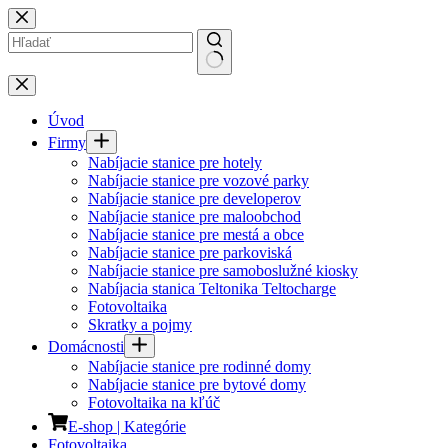
Skip
to
content
No
results
Úvod
Firmy
Nabíjacie stanice pre hotely
Nabíjacie stanice pre vozové parky
Nabíjacie stanice pre developerov
Nabíjacie stanice pre maloobchod
Nabíjacie stanice pre mestá a obce
Nabíjacie stanice pre parkoviská
Nabíjacie stanice pre samoboslužné kiosky
Nabíjacia stanica Teltonika Teltocharge
Fotovoltaika
Skratky a pojmy
Domácnosti
Nabíjacie stanice pre rodinné domy
Nabíjacie stanice pre bytové domy
Fotovoltaika na kľúč
E-shop | Kategórie
Fotovoltaika