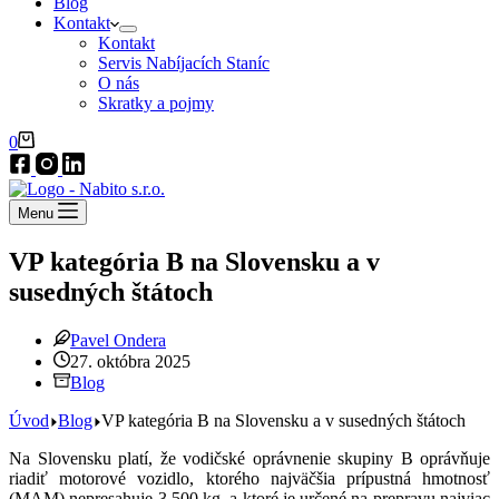
Blog
Kontakt
Kontakt
Servis Nabíjacích Staníc
O nás
Skratky a pojmy
Nákupný
0
košík
Menu
VP kategória B na Slovensku a v
susedných štátoch
Pavel Ondera
27. októbra 2025
Blog
Úvod
Blog
VP kategória B na Slovensku a v susedných štátoch
Na Slovensku platí, že vodičské oprávnenie skupiny B oprávňuje
riadiť motorové vozidlo, ktorého najväčšia prípustná hmotnosť
(MAM) nepresahuje 3 500 kg, a ktoré je určené na prepravu najviac