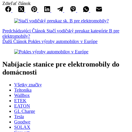
Zdieľať článok
Predchádzajúci
Článok
Stačí vodičský preukaz kategórie B pre
elektromobily?
Ďalší
Článok
Pokles výroby automobilov v Európe
Nabíjacie stanice pre elektromobily do
domácnosti
Všetky značky
Teltonika
Wallbox
ETEK
EATON
GL Charge
Tesla
Goodwe
SOLAX