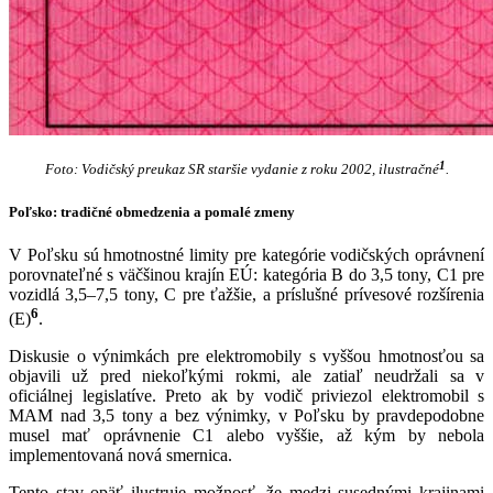
1
Foto: Vodičský preukaz SR staršie vydanie z roku 2002, ilustračné
.
Poľsko: tradičné obmedzenia a pomalé zmeny
V Poľsku sú hmotnostné limity pre kategórie vodičských oprávnení
porovnateľné s väčšinou krajín EÚ: kategória B do 3,5 tony, C1 pre
vozidlá 3,5–7,5 tony, C pre ťažšie, a príslušné prívesové rozšírenia
6
(E)
.
Diskusie o výnimkách pre elektromobily s vyššou hmotnosťou sa
objavili už pred niekoľkými rokmi, ale zatiaľ neudržali sa v
oficiálnej legislatíve. Preto ak by vodič priviezol elektromobil s
MAM nad 3,5 tony a bez výnimky, v Poľsku by pravdepodobne
musel mať oprávnenie C1 alebo vyššie, až kým by nebola
implementovaná nová smernica.
Tento stav opäť ilustruje možnosť, že medzi susednými krajinami