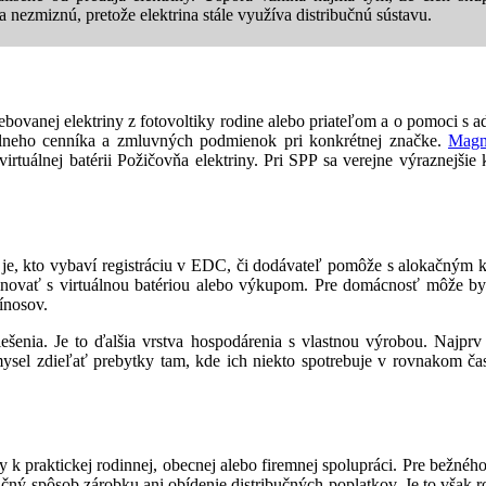
a nezmiznú, pretože elektrina stále využíva distribučnú sústavu.
trebovanej elektriny z fotovoltiky rodine alebo priateľom a o pomoci
uálneho cenníka a zmluvných podmienok pri konkrétnej značke.
Magn
tuálnej batérii Požičovňa elektriny. Pri SPP sa verejne výraznejšie
é je, kto vybaví registráciu v EDC, či dodávateľ pomôže s alokačným 
ombinovať s virtuálnou batériou alebo výkupom. Pre domácnosť môže by
ínosov.
 riešenia. Je to ďalšia vrstva hospodárenia s vlastnou výrobou. Najpr
ysel zdieľať prebytky tam, kde ich niekto spotrebuje v rovnakom čas
 k praktickej rodinnej, obecnej alebo firemnej spolupráci. Pre bežného
račný spôsob zárobku ani obídenie distribučných poplatkov. Je to však