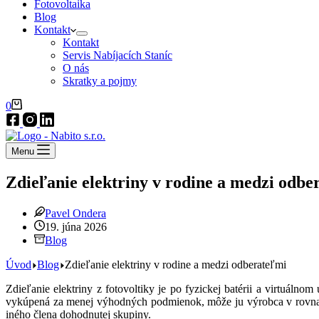
Fotovoltaika
Blog
Kontakt
Kontakt
Servis Nabíjacích Staníc
O nás
Skratky a pojmy
Nákupný
0
košík
Menu
Zdieľanie elektriny v rodine a medzi odbe
Pavel Ondera
19. júna 2026
Blog
Úvod
Blog
Zdieľanie elektriny v rodine a medzi odberateľmi
Zdieľanie elektriny z fotovoltiky je po fyzickej batérii a virtuálno
vykúpená za menej výhodných podmienok, môže ju výrobca v rovnako
iného člena dohodnutej skupiny.