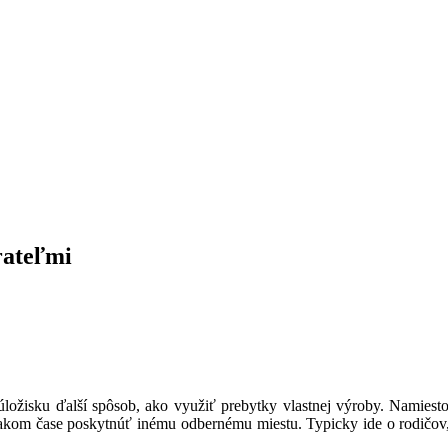
rateľmi
m úložisku ďalší spôsob, ako využiť prebytky vlastnej výroby. Namiesto
m čase poskytnúť inému odbernému miestu. Typicky ide o rodičov, de