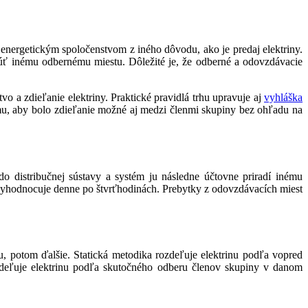
energetickým spoločenstvom z iného dôvodu, ako je predaj elektriny.
núť inému odbernému miestu. Dôležité je, že odberné a odovzdávacie
vo a zdieľanie elektriny. Praktické pravidlá trhu upravuje aj
vyhláška
omu, aby bolo zdieľanie možné aj medzi členmi skupiny bez ohľadu na
o distribučnej sústavy a systém ju následne účtovne priradí inému
vyhodnocuje denne po štvrťhodinách. Prebytky z odovzdávacích miest
, potom ďalšie. Statická metodika rozdeľuje elektrinu podľa vopred
zdeľuje elektrinu podľa skutočného odberu členov skupiny v danom