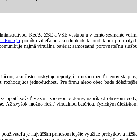
 s administratívou. Keďže ZSE a VSE vystupujú v tomto segmente veľmi
a Energia
ponúka zdieľanie ako doplnok k produktom pre malých
 komunikuje najmä virtuálna batéria; samostatnú porovnateľnú službu
kľúčom, ako často poskytuje reporty, či možno meniť členov skupiny,
ť rozhodujúca jednoduchosť. Pre firmu alebo obec bude dôležitejšie
v sa oplatí zvýšiť vlastnú spotrebu v dome, napríklad ohrevom vody,
e. Až zvyšok možno riešiť virtuálnou batériou, fyzickým úložiskom
 používateľa je najväčším prínosom lepšie využitie prebytkov a nižšie
 rozumný nástroj, ktorý môže pri správnom nastavení zvýšiť návratnosť