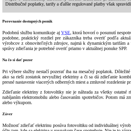
Distribučné poplatky, tarify a ďalšie regulované platby však spravidl
Porovnanie dostupných ponúk
Podobnú službu komunikuje aj
VSE
, ktorá hovorí o posunutí nespo
podobne, praktický rozdiel pre zákazníka treba overiť podľa akt
výrobcov z obnoviteľných zdrojov, najmä k dynamickým tarifám a vir
správy zdieľania je potrebné overiť priamo v aktuálnej ponuke SPP.
Na čo si dať pozor
Pri výbere služby nestačí pozerať iba na mesačný poplatok. Dôležit
ako sa rieši zostatok nevyužitej elektriny a či sa dá zdieľanie k
presné nastavenie viacerých odberných miest a zmluvné rozdelenie pr
Zdieľanie elektriny z fotovoltiky nie je náhrada za všetky ostatné
nabíjaním elektromobilu alebo časovaním spotrebičov. Potom má zm
alebo výkupom.
Záver
Možnosť zdieľať elektrinu posúva fotovoltiku od individuálnej výroby
účty tam, kde sa elektrina v rovnakom čase spotrebuje. Nie je to záz