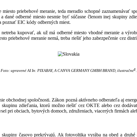
miesto priebehové meranie, teda meradlo schopné zaznamenávať spot
y a dané odberné miesto nesmie byť súčasne členom inej skupiny zdieľa
 a poznať EIC kódy odberných miest.
 netreba kupovať, ak už má odberné miesto vhodné meranie a výrobňa
to priebehové meranie nemá, treba riešiť jeho zabezpečenie cez distri
1
Foto: upravené AI In: PIXABAY, A CANVA GERMANY GMBH BRAND, ilustračné
.
ie obchodnej spoločnosti. Zákon pozná aktívneho odberateľa aj energ
e o skupinu zdieľania, ktorú možno riešiť cez OKTE alebo cez dodávat
sel pri obciach, bytových domoch, združeniach, viacerých firmách ale
 skupiny časovo prekrývajú. Ak fotovoltika vyrába na obed a druhé o