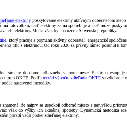
dieľanie elektriny
poskytovanie elektriny aktívnym odberateľom alebo 
rá má fotovoltiku, časť elektriny sama spotrebuje a časť môže poskyt
vateľa elektriny. Musia však byť na území Slovenskej republiky.
tike
, ktorý pracuje s pojmami aktívny odberateľ, energetické spoločenst
torného trhu s elektrinou. Od roku 2026 sa právny rámec posunul k t
dnej strechy do domu príbuzného v inom meste. Elektrina vstupuje d
vé centrum OKTE. Podľa
metód výpočtu zdieľania OKTE
sa zdieľanie 
y podľa nastavenej metodiky.
namená, že najprv sa uspokojí odberné miesto s najvyššou prioritou
ajviac však do výšky ich aktuálnej spotreby. Dynamická metodika ro
m priradí väčší podiel zdieľanej elektriny.