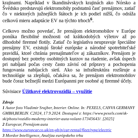
krajinami. Napríklad v škandinávskych krajinách ako Nórsko a
Švédsko predstavujú elektromobily podstatnú časť prenájmov, zatiaľ
čo v niektorých južnejších štátoch je ich podiel nižší, čo odráža
6
celkovú mieru adaptácie EV na týchto trhoch
.
Celkovo možno povedať, že prenájom elektromobilov v Európe
ponúka flexibilné možnosti od krátkodobých výletov až po
dlhodobé firemné flotily. Zatiaľ čo legislatíva neupravuje špeciálne
prenájmy EV, existujú široké európske a národné spotrebiteľské
pravidlá, ktoré chránia prenajímateľov aj zákazníkov. Prenájom je
dostupný bez potreby osobitných kurzov na riadenie, avšak úspech
pri nabíjaní počas cesty často závisí od prípravy a pochopenia
fungovania nabíjacích sietí. Ako sa infraštruktúra rozširuje a
technológie sa zlepšujú, očakáva sa, že prenájom elektromobilov
bude čoraz bežnejší medzi Európanmi pre osobné aj firemné účely.
Súvisiace
Úžitkové elektrovozidlá – využitie
Zdroje
1
Autor foto Vladimir Srajber, Interier. Online. In: PEXELS, CANVA GERMANY
GMBH,BERLIN. C2024, 17.9.2024. Dostupné z: https://www.pexels.com/sk-
sk/photo/vozidlo-moderny-interier-auta-volant-17345643/. [2025]
2
Europcar, Prenájom auta
https://www.europcar.co.uk/en-gb/p/car-rental/fleet/type/electric
3
Mordor Intelligence, Analýza európskeho trhu