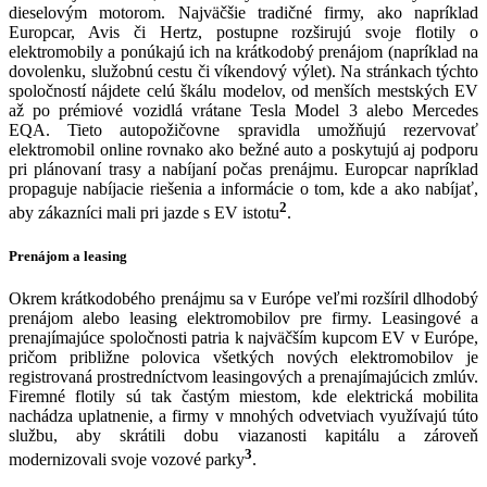
dieselovým motorom. Najväčšie tradičné firmy, ako napríklad
Europcar, Avis či Hertz, postupne rozširujú svoje flotily o
elektromobily a ponúkajú ich na krátkodobý prenájom (napríklad na
dovolenku, služobnú cestu či víkendový výlet). Na stránkach týchto
spoločností nájdete celú škálu modelov, od menších mestských EV
až po prémiové vozidlá vrátane Tesla Model 3 alebo Mercedes
EQA. Tieto autopožičovne spravidla umožňujú rezervovať
elektromobil online rovnako ako bežné auto a poskytujú aj podporu
pri plánovaní trasy a nabíjaní počas prenájmu. Europcar napríklad
propaguje nabíjacie riešenia a informácie o tom, kde a ako nabíjať,
2
aby zákazníci mali pri jazde s EV istotu
.
Prenájom a leasing
Okrem krátkodobého prenájmu sa v Európe veľmi rozšíril dlhodobý
prenájom alebo leasing elektromobilov pre firmy. Leasingové a
prenajímajúce spoločnosti patria k najväčším kupcom EV v Európe,
pričom približne polovica všetkých nových elektromobilov je
registrovaná prostredníctvom leasingových a prenajímajúcich zmlúv.
Firemné flotily sú tak častým miestom, kde elektrická mobilita
nachádza uplatnenie, a firmy v mnohých odvetviach využívajú túto
službu, aby skrátili dobu viazanosti kapitálu a zároveň
3
modernizovali svoje vozové parky
.