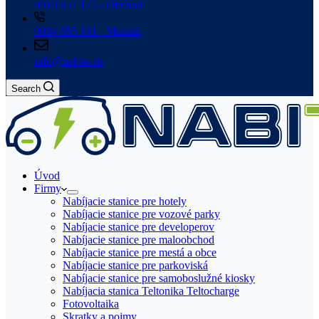
0910 657 175 - Obchod
0904 885 161 - Montáž
info@nabito.sk
Search
Úvod
Firmy
Nabíjacie stanice pre hotely
Nabíjacie stanice pre vozové parky
Nabíjacie stanice pre developerov
Nabíjacie stanice pre maloobchod
Nabíjacie stanice pre mestá a obce
Nabíjacie stanice pre parkoviská
Nabíjacie stanice pre samoboslužné kiosky
Nabíjacia stanica Teltonika Teltocharge
Fotovoltaika
Skratky a pojmy