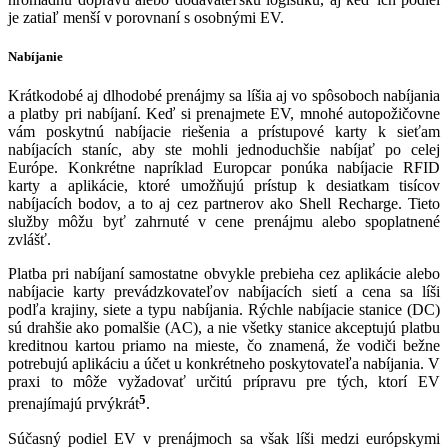
je zatiaľ menší v porovnaní s osobnými EV.
Nabíjanie
Krátkodobé aj dlhodobé prenájmy sa líšia aj vo spôsoboch nabíjania
a platby pri nabíjaní. Keď si prenajmete EV, mnohé autopožičovne
vám poskytnú nabíjacie riešenia a prístupové karty k sieťam
nabíjacích staníc, aby ste mohli jednoduchšie nabíjať po celej
Európe. Konkrétne napríklad Europcar ponúka nabíjacie RFID
karty a aplikácie, ktoré umožňujú prístup k desiatkam tisícov
nabíjacích bodov, a to aj cez partnerov ako Shell Recharge. Tieto
služby môžu byť zahrnuté v cene prenájmu alebo spoplatnené
zvlášť.
Platba pri nabíjaní samostatne obvykle prebieha cez aplikácie alebo
nabíjacie karty prevádzkovateľov nabíjacích sietí a cena sa líši
podľa krajiny, siete a typu nabíjania. Rýchle nabíjacie stanice (DC)
sú drahšie ako pomalšie (AC), a nie všetky stanice akceptujú platbu
kreditnou kartou priamo na mieste, čo znamená, že vodiči bežne
potrebujú aplikáciu a účet u konkrétneho poskytovateľa nabíjania. V
praxi to môže vyžadovať určitú prípravu pre tých, ktorí EV
5
prenajímajú prvýkrát
.
Súčasný podiel EV v prenájmoch sa však líši medzi európskymi