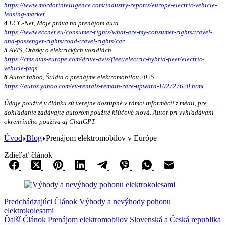
https://www.mordorintelligence.com/industry-reports/europe-electric-vehicle-
leasing-market
4
ECC-Net, Moje práva na prenájom auta
https://www.eccnet.eu/consumer-rights/what-are-my-consumer-rights/travel-
and-passenger-rights/road-travel-rights/car
5
AVIS, Otázky o elektrických vozidlách
https://cms.avis-europe.com/drive-avis/fleet/electric-hybrid-fleet/electric-
vehicle-faqs
6
Autor.Yahoo, Štúdia o prenájme elektromobilov 2025
https://autos.yahoo.com/ev-rentals-remain-rare-upward-102727620.html
Údaje použité v článku sú verejne dostupné v rámci informácií z médií, pre
dohľadanie zadávajte autorom použité kľúčové slová. Autor pri vyhľadávaní
okrem iného používa aj ChatGPT.
Úvod
Blog
Prenájom elektromobilov v Európe
Zdieľať článok
Predchádzajúci
Článok
Výhody a nevýhody pohonu
elektrokolesami
Ďalší
Článok
Prenájom elektromobilov Slovenská a Česká republika