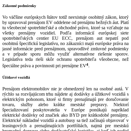
Zákonné podmienky
Vo väčšine európskych štátov totiž neexistuje osobitný zákon, ktorý
by upravoval prenájom EV oddelene od prenájmu bežných áut. Platí
tu všeobecné spotrebiteľské a obchodné právo, ktoré sa vzťahuje na
všetky prenájmy vozidiel. Podľa informácií európskej siete
spotrebiteľských centier EU ECC, prenájom aut nepatrí pod
osobitnú špecifickú legislatívu, no zákazníci majú európske práva na
jasné informácie pred prenájmom, spravodlivé zmluvné podmienky
a v prípade sporu môžu využiť alternatívne riešenie sporov.
Legislatíva teda rieši skôr ochranu spotrebiteľa všeobecne, než
4
špeciálne práva a povinnosti pri prenájme EV
.
Úžitkové vozidlá
Prenájom elektromobilov nie je obmedzený len na osobné autá. V
rýchlo sa rozvíjajúcom trhu nájdete aj dodávky a úžitkové vozidlá s
elektrickým pohonom, ktoré si firmy prenajímajú pre doručovanie
tovaru, služby alebo krátke mestské prepravy. Niektorí
špecializovaní poskytovatelia v Európe ponúkajú napríklad
elektrické dodávky od značiek ako BYD pre krátkodobé prenájmy.
Elektrické nákladné vozidlá a autobusy sa tiež začínajú objavovať v
leasingových a prenajímajúcich portfóliách, najmä pre mestskú
hromadnú dopravu alebo dodávateľskú logistiku, aj keď ich podiel