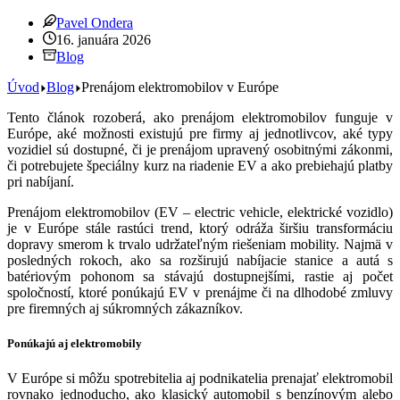
Pavel Ondera
16. januára 2026
Blog
Úvod
Blog
Prenájom elektromobilov v Európe
Tento článok rozoberá, ako prenájom elektromobilov funguje v
Európe, aké možnosti existujú pre firmy aj jednotlivcov, aké typy
vozidiel sú dostupné, či je prenájom upravený osobitnými zákonmi,
či potrebujete špeciálny kurz na riadenie EV a ako prebiehajú platby
pri nabíjaní.
Prenájom elektromobilov (EV – electric vehicle, elektrické vozidlo)
je v Európe stále rastúci trend, ktorý odráža širšiu transformáciu
dopravy smerom k trvalo udržateľným riešeniam mobility. Najmä v
posledných rokoch, ako sa rozširujú nabíjacie stanice a autá s
batériovým pohonom sa stávajú dostupnejšími, rastie aj počet
spoločností, ktoré ponúkajú EV v prenájme či na dlhodobé zmluvy
pre firemných aj súkromných zákazníkov.
Ponúkajú aj elektromobily
V Európe si môžu spotrebitelia aj podnikatelia prenajať elektromobil
rovnako jednoducho, ako klasický automobil s benzínovým alebo