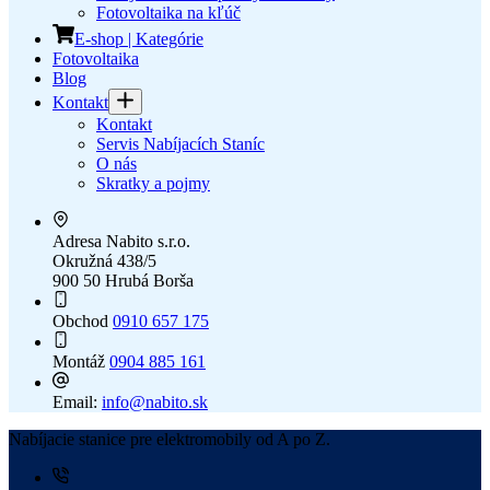
Fotovoltaika na kľúč
E-shop | Kategórie
Fotovoltaika
Blog
Kontakt
Kontakt
Servis Nabíjacích Staníc
O nás
Skratky a pojmy
Adresa
Nabito s.r.o.
Okružná 438/5
900 50 Hrubá Borša
Obchod
0910 657 175
Montáž
0904 885 161
Email:
info@nabito.sk
Nabíjacie stanice pre elektromobily od A po Z.