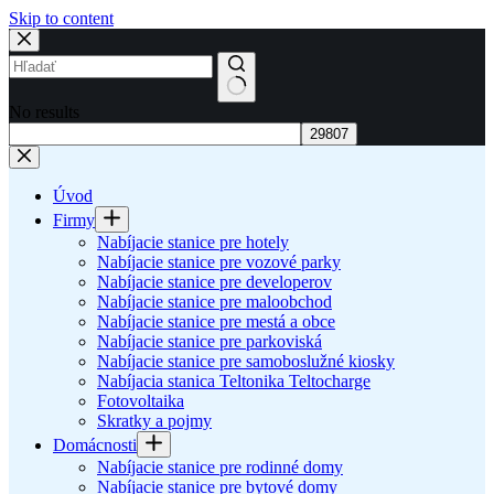
Skip to content
No results
Úvod
Firmy
Nabíjacie stanice pre hotely
Nabíjacie stanice pre vozové parky
Nabíjacie stanice pre developerov
Nabíjacie stanice pre maloobchod
Nabíjacie stanice pre mestá a obce
Nabíjacie stanice pre parkoviská
Nabíjacie stanice pre samoboslužné kiosky
Nabíjacia stanica Teltonika Teltocharge
Fotovoltaika
Skratky a pojmy
Domácnosti
Nabíjacie stanice pre rodinné domy
Nabíjacie stanice pre bytové domy