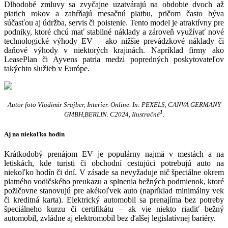
Dlhodobé zmluvy sa zvyčajne uzatvárajú na obdobie dvoch až
piatich rokov a zahŕňajú mesačnú platbu, pričom často býva
súčasťou aj údržba, servis či poistenie. Tento model je atraktívny pre
podniky, ktoré chcú mať stabilné náklady a zároveň využívať nové
technologické výhody EV – ako nižšie prevádzkové náklady či
daňové výhody v niektorých krajinách. Napríklad firmy ako
LeasePlan či Ayvens patria medzi popredných poskytovateľov
takýchto služieb v Európe.
Autor foto Vladimir Srajber, Interier. Online. In: PEXELS, CANVA GERMANY
1
GMBH,BERLIN. C2024, Ilustračné
.
Aj na niekoľko hodín
Krátkodobý prenájom EV je populárny najmä v mestách a na
letiskách, kde turisti či obchodní cestujúci potrebujú auto na
niekoľko hodín či dní. V zásade sa nevyžaduje nič špeciálne okrem
platného vodičského preukazu a splnenia bežných podmienok, ktoré
požičovne stanovujú pre akékoľvek auto (napríklad minimálny vek
či kreditná karta). Elektrický automobil sa prenajíma bez potreby
špeciálneho kurzu či certifikátu – ak vie niekto riadiť bežný
automobil, zvládne aj elektromobil bez ďalšej legislatívnej bariéry.